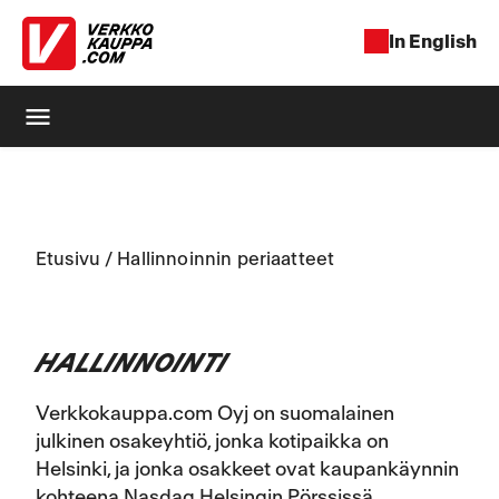
In English
menu
Etusivu
/
Hallinnoinnin periaatteet
HALLINNOINTI
Verkkokauppa.com Oyj on suomalainen
julkinen osakeyhtiö, jonka kotipaikka on
Helsinki, ja jonka osakkeet ovat kaupankäynnin
kohteena Nasdaq Helsingin Pörssissä.