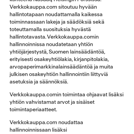
Verkkokauppa.com sitoutuu hyvään
hallintotapaan noudattamalla kaikessa
toiminnassaan lakeja ja säädöksiä sekä
toteuttamalla suosituksia hyvästä
hallintotavasta. Verkkokauppa.comin
hallinnoinnissa noudatetaan yhtiön
yhtiöjärjestystä, Suomen lainsäädäntöä,
erityisesti osakeyhtiölakia, kirjanpitolakia,
arvopaperimarkkinalainsäädäntöä ja muita
julkisen osakeyhtiön hallinnointiin liittyviä
asetuksia ja säännöksiä.
Verkkokauppa.comin toimintaa ohjaavat lisäksi
yhtiön vahvistamat arvot ja sisäiset
toimintaperiaatteet.
Verkkokauppa.com noudattaa
hallinnoinnissaan lisäksi