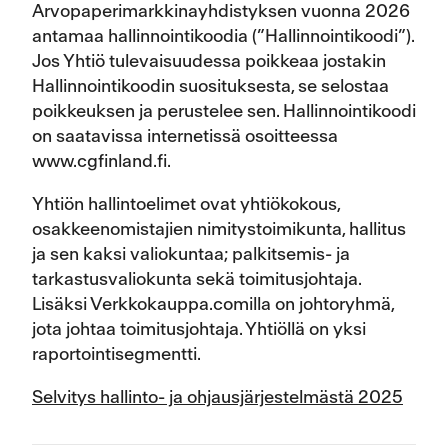
Arvopaperimarkkinayhdistyksen vuonna 2026
antamaa hallinnointikoodia (”Hallinnointikoodi”).
Jos Yhtiö tulevaisuudessa poikkeaa jostakin
Hallinnointikoodin suosituksesta, se selostaa
poikkeuksen ja perustelee sen. Hallinnointikoodi
on saatavissa internetissä osoitteessa
www.cgfinland.fi.
Yhtiön hallintoelimet ovat yhtiökokous,
osakkeenomistajien nimitystoimikunta, hallitus
ja sen kaksi valiokuntaa; palkitsemis- ja
tarkastusvaliokunta sekä toimitusjohtaja.
Lisäksi Verkkokauppa.comilla on johtoryhmä,
jota johtaa toimitusjohtaja. Yhtiöllä on yksi
raportointisegmentti.
Selvitys hallinto- ja ohjausjärjestelmästä 2025